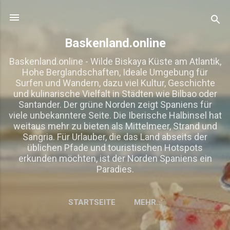
Direkt zum Hauptbereich
Baskenland.online
Baskenland.online - Wilde Biskaya Küste am Atlantik,
Hohe Berglandschaften, Ideale Umgebung für
Surfen und Wandern, dazu viel Kultur, Geschichte
und kulinarische Vielfalt in Städten wie Bilbao oder
Santander. Der grüne Norden zeigt Spaniens für
viele unbekanntere Seite. Die Iberische Halbinsel hat
weitaus mehr zu bieten als Mittelmeer, Strand und
Sangria. Für Urlauber, die das Land abseits der
üblichen Pfade und touristischen Hotspots
erkunden möchten, ist der Norden Spaniens ein
Paradies.
STARTSEITE
MEHR…
IMPRESSUM, DISCLAIMER, DATENSCHUTZ