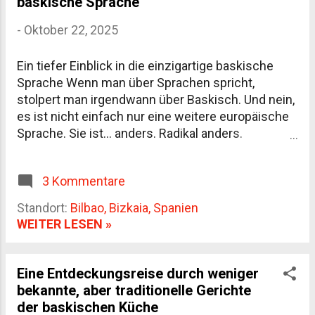
baskische Sprache
und April erwacht das Baskenland aus dem
-
Oktober 22, 2025
Winterschlaf. Die Wiesen sind saftig, alles riecht
nach Erde und Salzluft. Allerdings: Das Wetter
wechselt schnell. Morgens Sonne, nachmittags
Ein tiefer Einblick in die einzigartige baskische
Wolken, abends Nieselregen. Tipp: Nimm
Sprache Wenn man über Sprachen spricht,
unbedingt ein gutes, wasserdichtes Zelt mit –
stolpert man irgendwann über Baskisch. Und nein,
kein „Irgendwas-von-Discounter“. Und: Ein Tarp
es ist nicht einfach nur eine weitere europäische
rettet dir die Stimmung. Stell es über den
Sprache. Sie ist… anders. Radikal anders.
Kochbereich, und ...
Baskisch, oder Euskara , steht isoliert da, ohne
bekannte Verwandte. Während andere Sprachen
3 Kommentare
wie Spanisch, Französisch oder Deutsch klare
genetische Linien haben, ist Euskara ein Unikat –
Standort:
Bilbao, Bizkaia, Spanien
ein echtes sprachliches Rätsel. Ursprung und
WEITER LESEN »
Geschichte Die Herkunft der baskischen Sprache
ist ein bisschen wie ein Puzzle mit fehlenden
Teilen. Historiker und Linguisten sind sich einig,
Eine Entdeckungsreise durch weniger
dass Euskara vor den indoeuropäischen Sprachen
bekannte, aber traditionelle Gerichte
in Europa existierte. Das bedeutet: Während Gallier,
der baskischen Küche