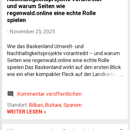
ist sie fester Bestandteil des Stadtbildes. Die
und warum Seiten wie
Promenade trennt Stadt und Sand nur minimal,
regenwald.online eine echte Rolle
man steht praktisch sofort mittendrin. Kein
spielen
Shuttle, kein Umweg, kein Resort. Der Strand ist
-
November 25, 2025
etwa 1.350 Meter lang und je nach Gezeiten
überraschend breit. Bei Ebbe wirkt er fast
großzügig, bei Flut deutlich kompakter. Beid...
Wie das Baskenland Umwelt- und
Nachhaltigkeitsprojekte vorantreibt – und warum
Seiten wie regenwald.online eine echte Rolle
spielen Das Baskenland wirkt auf den ersten Blick
wie ein eher kompakter Fleck auf der Landkarte –
grün, rau, eigenwillig. Aber wer sich mit der Region
beschäftigt, merkt schnell: Hier wird
Kommentar veröffentlichen
Nachhaltigkeit nicht als hübsches Schlagwort
benutzt, sondern ziemlich ernst genommen. Nicht
Standort:
Bilbao, Bizkaia, Spanien
perfekt, klar, aber konsequent genug, um
WEITER LESEN »
aufzufallen. Ein Blick auf die regionalen
Schwerpunkte Was im Baskenland besonders
auffällt, ist die Mischung aus