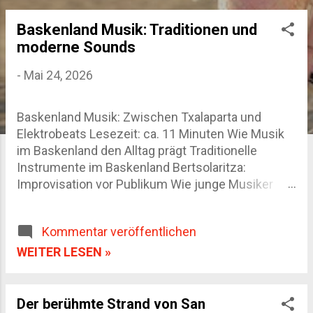
Baskenland Musik: Traditionen und
P
moderne Sounds
o
-
Mai 24, 2026
s
t
Baskenland Musik: Zwischen Txalaparta und
s
Elektrobeats Lesezeit: ca. 11 Minuten Wie Musik
im Baskenland den Alltag prägt Traditionelle
Instrumente im Baskenland Bertsolaritza:
Improvisation vor Publikum Wie junge Musiker
baskische Traditionen neu interpretieren Die
besten Orte für baskische Musik FAQ zur Musik im
Kommentar veröffentlichen
Baskenland Ich erinnere mich noch genau an
einen Abend in Hernani. Vor der Bar standen
WEITER LESEN »
Plastikstühle auf dem Gehweg, jemand schenkte
Txakoli nach, und plötzlich begann hinter mir ein
dumpfer Rhythmus aus Holzschlägen. Zwei
Der berühmte Strand von San