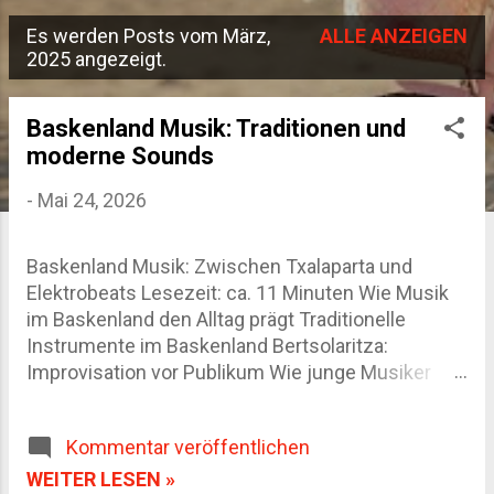
Es werden Posts vom März,
ALLE ANZEIGEN
P
2025 angezeigt.
o
s
Baskenland Musik: Traditionen und
moderne Sounds
t
s
-
Mai 24, 2026
Baskenland Musik: Zwischen Txalaparta und
Elektrobeats Lesezeit: ca. 11 Minuten Wie Musik
im Baskenland den Alltag prägt Traditionelle
Instrumente im Baskenland Bertsolaritza:
Improvisation vor Publikum Wie junge Musiker
baskische Traditionen neu interpretieren Die
besten Orte für baskische Musik FAQ zur Musik im
Kommentar veröffentlichen
Baskenland Ich erinnere mich noch genau an
einen Abend in Hernani. Vor der Bar standen
WEITER LESEN »