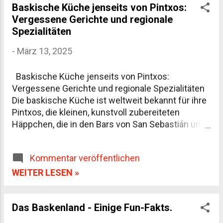
Baskische Küche jenseits von Pintxos:
historische Entwicklung, die pädagogischen
Vergessene Gerichte und regionale
Ansätze und die kulturelle Bedeutung der
Spezialitäten
Ikastolas sowie ihre Rolle bei der Stärkung der
baskischen Identität. Historischer Hintergrund:
-
März 13, 2025
Die Entstehung der Ikastolas Die Geschichte der
Ikastolas ist eng mit der Geschichte des
Baskische Küche jenseits von Pintxos:
Baskenlands und seiner Sprache verbunden. Das
Vergessene Gerichte und regionale Spezialitäten
Baskenland, eine Region mit einer
Die baskische Küche ist weltweit bekannt für ihre
jahrtausendealten Kultur und einer einzigartigen
Pintxos, die kleinen, kunstvoll zubereiteten
Sprache, die mit keiner anderen bekannten
Häppchen, die in den Bars von San Sebastián und
Sprache verwandt ist, sah sich im 19. u...
Bilbao serviert werden. Doch die kulinarische
Tradition des Baskenlandes reicht weit über diese
Kommentar veröffentlichen
beliebten Köstlichkeiten hinaus. In den ländlichen
Regionen und abseits der touristischen Pfade
WEITER LESEN »
finden sich Gerichte, die tief in der Geschichte und
Kultur der Basken verwurzelt sind. Diese weniger
Das Baskenland - Einige Fun-Fakts.
bekannten, aber ebenso traditionellen
Spezialitäten bieten eine faszinierende