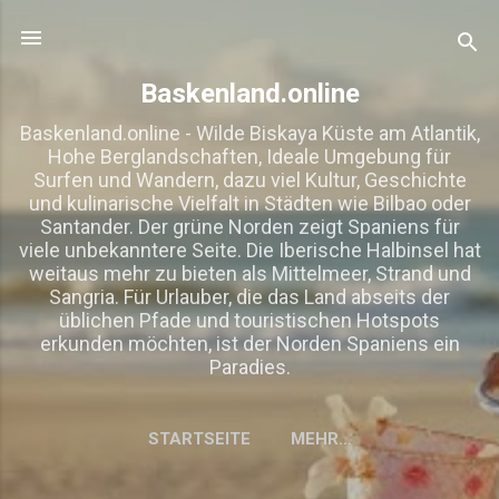
Direkt zum Hauptbereich
Baskenland.online
Baskenland.online - Wilde Biskaya Küste am Atlantik,
Hohe Berglandschaften, Ideale Umgebung für
Surfen und Wandern, dazu viel Kultur, Geschichte
und kulinarische Vielfalt in Städten wie Bilbao oder
Santander. Der grüne Norden zeigt Spaniens für
viele unbekanntere Seite. Die Iberische Halbinsel hat
weitaus mehr zu bieten als Mittelmeer, Strand und
Sangria. Für Urlauber, die das Land abseits der
üblichen Pfade und touristischen Hotspots
erkunden möchten, ist der Norden Spaniens ein
Paradies.
STARTSEITE
MEHR…
IMPRESSUM, DISCLAIMER, DATENSCHUTZ