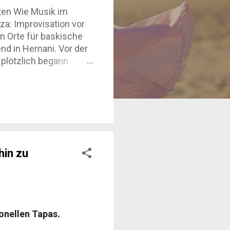
ten Wie Musik im
za: Improvisation vor
n Orte für baskische
d in Hernani. Vor der
 plötzlich begann
parta. Kein
ofort. Genau das
ucher, sondern wie
Musik hier nicht nur
chaften und davon, wie
hin zu
ionellen Tapas.