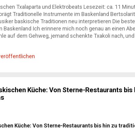
schen Txalaparta und Elektrobeats Lesezeit: ca. 11 Minu
prägt Traditionelle Instrumente im Baskenland Bertsolarit
iker baskische Traditionen neu interpretieren Die beste
m Baskenland Ich erinnere mich noch genau an einen Aben
ühle auf dem Gehweg, jemand schenkte Txakoli nach, und
r Rhythmus aus Holzschlägen. Zwei Männer spielten Txala
oße Ankündigung. Die Gespräche verstummten trotzdem s
eröffentlichen
usik so besonders: Sie wirkt nicht wie Folklore für Bes
gehört. Wer durchs Baskenland reist, merkt schnell, dass 
erzählt von Sprache, politischer Geschichte, Dorfgemeins
Baskischen Küche: Von Sterne-Restaurants bis 
as
ischen Küche: Von Sterne-Restaurants bis hin zu tradit