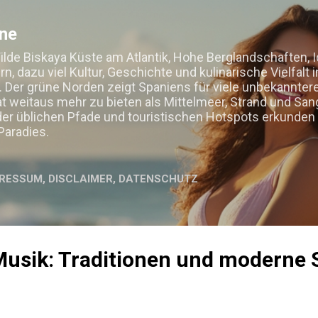
Direkt zum Hauptbereich
ine
Wilde Biskaya Küste am Atlantik, Hohe Berglandschaften,
, dazu viel Kultur, Geschichte und kulinarische Vielfalt 
. Der grüne Norden zeigt Spaniens für viele unbekanntere
t weitaus mehr zu bieten als Mittelmeer, Strand und Sangr
der üblichen Pfade und touristischen Hotspots erkunden 
Paradies.
RESSUM, DISCLAIMER, DATENSCHUTZ
usik: Traditionen und moderne