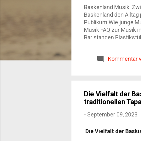
Baskenland Musik: Zwi
Baskenland den Alltag 
Publikum Wie junge Mus
Musik FAQ zur Musik i
Bar standen Plastikst
hinter mir ein dumpfe
Bühnenlicht, keine gr
Kommentar v
macht die Baskenland M
etwas, das zum Alltag 
Unterhaltung ist. Sie 
eine Regi...
Die Vielfalt der 
traditionellen Tap
-
September 09, 2023
Die Vielfalt der Bask