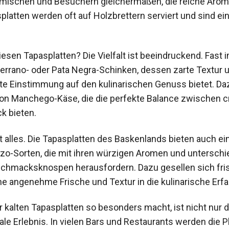
imischen und Besuchern gleichermaßen, die reiche Arome
platten werden oft auf Holzbrettern serviert und sind ein
iesen Tapasplatten? Die Vielfalt ist beeindruckend. Fast 
errano- oder Pata Negra-Schinken, dessen zarte Textur u
e Einstimmung auf den kulinarischen Genuss bietet. Daz
on Manchego-Käse, die die perfekte Balance zwischen c
 bieten.
t alles. Die Tapasplatten des Baskenlands bieten auch e
zo-Sorten, die mit ihren würzigen Aromen und unterschi
chmacksknospen herausfordern. Dazu gesellen sich fri
ine angenehme Frische und Textur in die kulinarische Erf
r kalten Tapasplatten so besonders macht, ist nicht nur
le Erlebnis. In vielen Bars und Restaurants werden die Pl