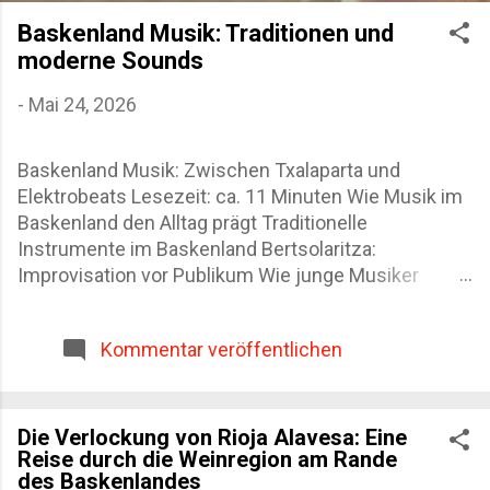
DATENSCHUTZ
Baskenland Musik: Traditionen und
moderne Sounds
-
Mai 24, 2026
Baskenland Musik: Zwischen Txalaparta und
Elektrobeats Lesezeit: ca. 11 Minuten Wie Musik im
Baskenland den Alltag prägt Traditionelle
Instrumente im Baskenland Bertsolaritza:
Improvisation vor Publikum Wie junge Musiker
baskische Traditionen neu interpretieren Die besten
Orte für baskische Musik FAQ zur Musik im
Kommentar veröffentlichen
Baskenland Ich erinnere mich noch genau an einen
Abend in Hernani. Vor der Bar standen Plastikstühle
auf dem Gehweg, jemand schenkte Txakoli nach,
und plötzlich begann hinter mir ein dumpfer
Die Verlockung von Rioja Alavesa: Eine
Reise durch die Weinregion am Rande
Rhythmus aus Holzschlägen. Zwei Männer spielten
des Baskenlandes
Txalaparta. Kein Bühnenlicht, keine große