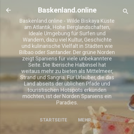
Direkt zum Hauptbereich
Baskenland.online
Baskenland.online - Wilde Biskaya Küste
am Atlantik, Hohe Berglandschaften,
Ideale Umgebung für Surfen und
Wandern, dazu viel Kultur, Geschichte
und kulinarische Vielfalt in Städten wie
Bilbao oder Santander. Der grüne Norden
zeigt Spaniens für viele unbekanntere
Seite. Die Iberische Halbinsel hat
weitaus mehr zu bieten als Mittelmeer,
Strand und Sangria. Für Urlauber, die das
Land abseits der üblichen Pfade und
touristischen Hotspots erkunden
möchten, ist der Norden Spaniens ein
Paradies.
STARTSEITE
MEHR…
IMPRESSUM, DISCLAIMER,