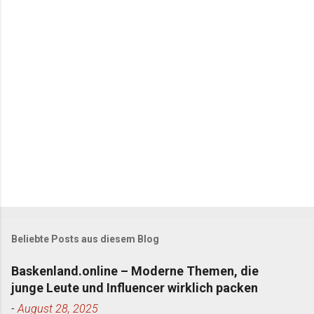
t
a
r
e
Beliebte Posts aus diesem Blog
Baskenland.online – Moderne Themen, die
junge Leute und Influencer wirklich packen
-
August 28, 2025