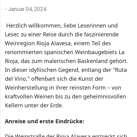
Ankündigung. Die Gespräche verstummten
-
Januar 04, 2024
trotzdem sofort. Genau das macht die Baskenland
Musik so besonders: Sie wirkt nicht wie Folklore für
Herzlich willkommen, liebe Leserinnen und
Besucher, sondern wie etwas, das zum Alltag
Leser, zu einer Reise durch die faszinierende
gehört. Wer durchs Baskenland reist, merkt schnell,
dass Musik hier nicht nur Unterhaltung ist. Sie
Weinregion Rioja Alavesa, einem Teil des
erzählt von Sprache, politischer Geschichte,
renommierten spanischen Weinbaugebiets La
Dorfgemeinschaften und davon, wie eine Regi...
Rioja, das zum malerischen Baskenland gehört.
In dieser idyllischen Gegend, entlang der "Ruta
del Vino," offenbart sich die Kunst der
Weinherstellung in ihrer reinsten Form – von
kraftvollen Weinen bis zu den geheimnisvollen
Kellern unter der Erde.
Anreise und erste Eindrücke:
Die Weinstraße der Rioja Alavesa erstreckt sich