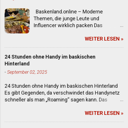
Baskenland.online – Moderne
Themen, die junge Leute und
Influencer wirklich packen Das
Baskenland ist mehr als ein Ort auf der
WEITER LESEN »
Landkarte. Es ist ein Mix aus rauer
Atlantikküste, innovativen Städten,
tiefer Kultur und einem Lebensgefühl,
24 Stunden ohne Handy im baskischen
das zwischen Bodenständigkeit und
Hinterland
kreativer Freiheit pendelt. Klassische
-
September 02, 2025
Reiseführer beschreiben meist
Strände, Guggenheim-Museum und
24 Stunden ohne Handy im baskischen Hinterland
Pintxos. Alles richtig – aber wenn es
Es gibt Gegenden, da verschwindet das Handynetz
darum geht, junge Leser*innen,
schneller als man „Roaming“ sagen kann. Das
Content-Creator und Influencer
baskische Hinterland gehört dazu. Ein paar
anzusprechen, sind andere Themen
WEITER LESEN »
Kilometer von der Küste weg, hinein zwischen
spannender. Es geht um Erlebnisse,
Hügel, Wälder, kleine Dörfer – und schon meldet
Trends und Geschichten, die auf Social
sich das Display: kein Empfang. Für viele ein