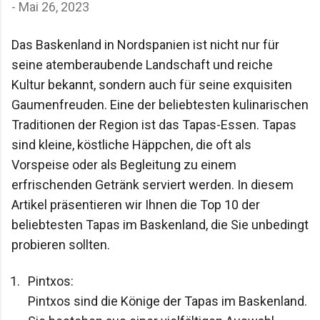
-
Mai 26, 2023
Ankündigung. Die Gespräche verstummten
trotzdem sofort. Genau das macht die Baskenland
Das Baskenland in Nordspanien ist nicht nur für 
Musik so besonders: Sie wirkt nicht wie Folklore für
seine atemberaubende Landschaft und reiche 
Besucher, sondern wie etwas, das zum Alltag
gehört. Wer durchs Baskenland reist, merkt schnell,
Kultur bekannt, sondern auch für seine exquisiten 
dass Musik hier nicht nur Unterhaltung ist. Sie
Gaumenfreuden. Eine der beliebtesten kulinarischen 
erzählt von Sprache, politischer Geschichte,
Traditionen der Region ist das Tapas-Essen. Tapas 
Dorfgemeinschaften und davon, wie eine Regi...
sind kleine, köstliche Häppchen, die oft als 
Vorspeise oder als Begleitung zu einem 
erfrischenden Getränk serviert werden. In diesem 
Artikel präsentieren wir Ihnen die Top 10 der 
beliebtesten Tapas im Baskenland, die Sie unbedingt 
probieren sollten.
Pintxos:

Pintxos sind die Könige der Tapas im Baskenland. 