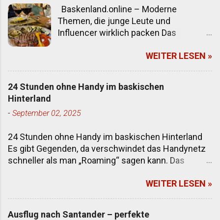
Baskenland.online – Moderne
Themen, die junge Leute und
Influencer wirklich packen Das
Baskenland ist mehr als ein Ort auf der
WEITER LESEN »
Landkarte. Es ist ein Mix aus rauer
Atlantikküste, innovativen Städten,
tiefer Kultur und einem Lebensgefühl,
24 Stunden ohne Handy im baskischen
das zwischen Bodenständigkeit und
Hinterland
kreativer Freiheit pendelt. Klassische
-
September 02, 2025
Reiseführer beschreiben meist
Strände, Guggenheim-Museum und
24 Stunden ohne Handy im baskischen Hinterland
Pintxos. Alles richtig – aber wenn es
Es gibt Gegenden, da verschwindet das Handynetz
darum geht, junge Leser*innen,
schneller als man „Roaming“ sagen kann. Das
Content-Creator und Influencer
baskische Hinterland gehört dazu. Ein paar
anzusprechen, sind andere Themen
WEITER LESEN »
Kilometer von der Küste weg, hinein zwischen
spannender. Es geht um Erlebnisse,
Hügel, Wälder, kleine Dörfer – und schon meldet
Trends und Geschichten, die auf Social
sich das Display: kein Empfang. Für viele ein
Media funktionieren und gleichzeitig
Ausflug nach Santander – perfekte
Albtraum, für andere eine Gelegenheit. Ich hab’s