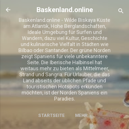
Direkt zum Hauptbereich
Baskenland.online
Baskenland.online - Wilde Biskaya Küste
am Atlantik, Hohe Berglandschaften,
Ideale Umgebung für Surfen und
Wandern, dazu viel Kultur, Geschichte
und kulinarische Vielfalt in Städten wie
Bilbao oder Santander. Der grüne Norden
zeigt Spaniens für viele unbekanntere
Seite. Die Iberische Halbinsel hat
weitaus mehr zu bieten als Mittelmeer,
Strand und Sangria. Für Urlauber, die das
Land abseits der üblichen Pfade und
touristischen Hotspots erkunden
möchten, ist der Norden Spaniens ein
Paradies.
STARTSEITE
MEHR…
IMPRESSUM, DISCLAIMER,