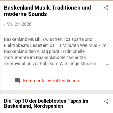
DATENSCHUTZ
Baskenland Musik: Traditionen und
moderne Sounds
-
Mai 24, 2026
Baskenland Musik: Zwischen Txalaparta und
Elektrobeats Lesezeit: ca. 11 Minuten Wie Musik im
Baskenland den Alltag prägt Traditionelle
Instrumente im Baskenland Bertsolaritza:
Improvisation vor Publikum Wie junge Musiker
baskische Traditionen neu interpretieren Die besten
Orte für baskische Musik FAQ zur Musik im
Kommentar veröffentlichen
Baskenland Ich erinnere mich noch genau an einen
Abend in Hernani. Vor der Bar standen Plastikstühle
auf dem Gehweg, jemand schenkte Txakoli nach,
und plötzlich begann hinter mir ein dumpfer
Die Top 10 der beliebtesten Tapas im
Baskenland, Nordspanien
Rhythmus aus Holzschlägen. Zwei Männer spielten
Txalaparta. Kein Bühnenlicht, keine große