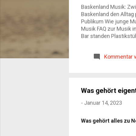
Baskenland Musik: Zwi
Baskenland den Alltag 
Publikum Wie junge Mus
Musik FAQ zur Musik i
Bar standen Plastikst
hinter mir ein dumpfe
Bühnenlicht, keine gr
Kommentar v
macht die Baskenland M
etwas, das zum Alltag 
Unterhaltung ist. Sie 
eine Regi...
Was gehört eigent
-
Januar 14, 2023
Was gehört alles zu 