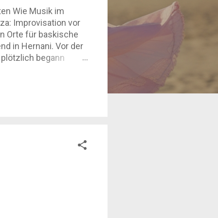
ten Wie Musik im
za: Improvisation vor
n Orte für baskische
d in Hernani. Vor der
 plötzlich begann
parta. Kein
ofort. Genau das
ucher, sondern wie
Musik hier nicht nur
chaften und davon, wie