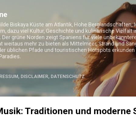
Direkt zum Hauptbereich
ine
Wilde Biskaya Küste am Atlantik, Hohe Berglandschaften,
, dazu viel Kultur, Geschichte und kulinarische Vielfalt 
. Der grüne Norden zeigt Spaniens für viele unbekanntere
t weitaus mehr zu bieten als Mittelmeer, Strand und Sangr
der üblichen Pfade und touristischen Hotspots erkunden 
Paradies.
RESSUM, DISCLAIMER, DATENSCHUTZ
usik: Traditionen und moderne