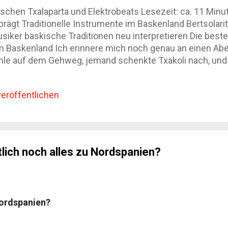
schen Txalaparta und Elektrobeats Lesezeit: ca. 11 Minu
prägt Traditionelle Instrumente im Baskenland Bertsolarit
iker baskische Traditionen neu interpretieren Die beste
m Baskenland Ich erinnere mich noch genau an einen Aben
ühle auf dem Gehweg, jemand schenkte Txakoli nach, und
r Rhythmus aus Holzschlägen. Zwei Männer spielten Txala
oße Ankündigung. Die Gespräche verstummten trotzdem s
eröffentlichen
usik so besonders: Sie wirkt nicht wie Folklore für Bes
gehört. Wer durchs Baskenland reist, merkt schnell, dass 
erzählt von Sprache, politischer Geschichte, Dorfgemeins
lich noch alles zu Nordspanien?
Nordspanien?